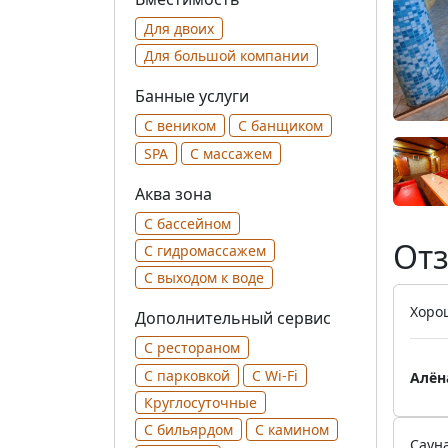
Для двоих
Для большой компании
Банные услуги
С веником
С банщиком
SPA
С массажем
Аква зона
С бассейном
Отз
С гидромассажем
С выходом к воде
Хоро
Дополнительный сервис
С рестораном
С парковкой
С Wi-Fi
Алён
Круглосуточные
С бильярдом
С камином
Сауна