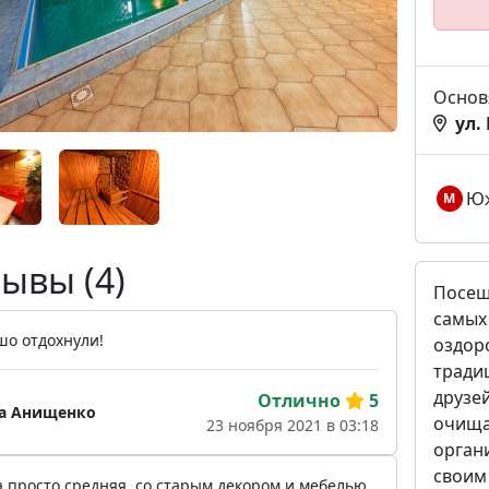
Основ
ул.
Юж
М
ывы (4)
Посещ
самых
шо отдохнули!
оздор
тради
друзе
Отлично
5
а Анищенко
очища
23 ноября 2021 в 03:18
орган
своим
 просто средняя, со старым декором и мебелью.