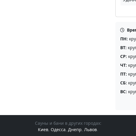
Вре
ПН:
кру
ВТ:
кру
СР:
кру
ЧТ:
кру
ПТ:
кру
СБ:
кру
ВС:
кру
Сауны и бани в других городах:
Киев
,
Одесса
,
Днепр
,
Львов
.