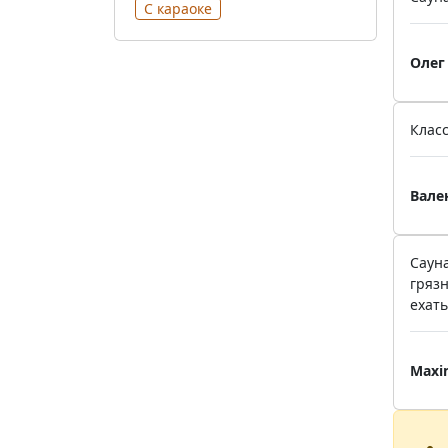
С караоке
Олег
Класс
Вале
Сауна
грязн
ехать
Maxi