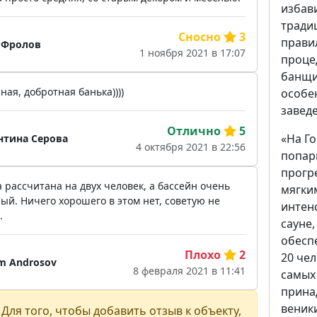
избав
тради
Сносно
3
прави
 Фролов
1 ноября 2021 в 17:07
процед
банщи
ная, добротная банька))))
особе
завед
Отлично
5
«На Г
нтина Серова
4 октября 2021 в 22:56
попари
прогр
 рассчитана на двух человек, а бассейн очень
мягки
ый. Ничего хорошего в этом нет, советую не
интен
.
сауне,
обесп
Плохо
2
20 чел
m Androsov
8 февраля 2021 в 11:41
самых
прина
веники
Для того, чтобы добавить отзыв к объекту,