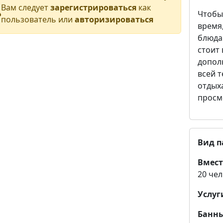
Вам следует
зарегистрироваться
как
Чтобы
пользователь или
авторизироваться
время,
блюда
стоит
допол
всей т
отдых
просм
Вид п
Вмест
20 чел
Услуг
Банны