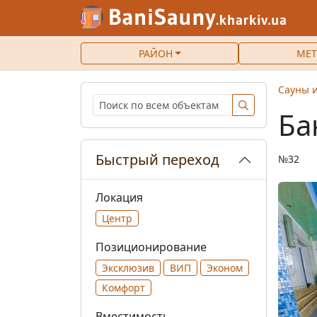
РАЙОН
МЕТ
Сауны и
Ба
Быстрый переход
№32
Локация
Центр
Позиционирование
Эксклюзив
ВИП
Эконом
Комфорт
Вместимость