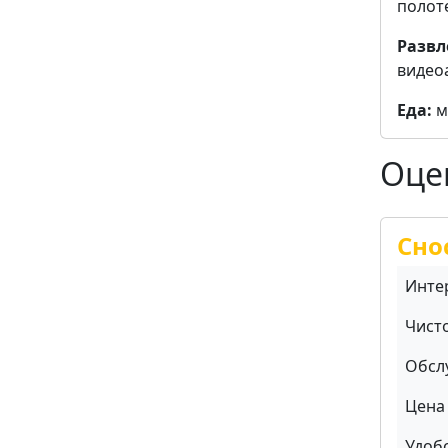
полот
Развл
видеоа
Еда:
м
Оце
Сно
Инте
Чист
Обсл
Цена 
Удоб