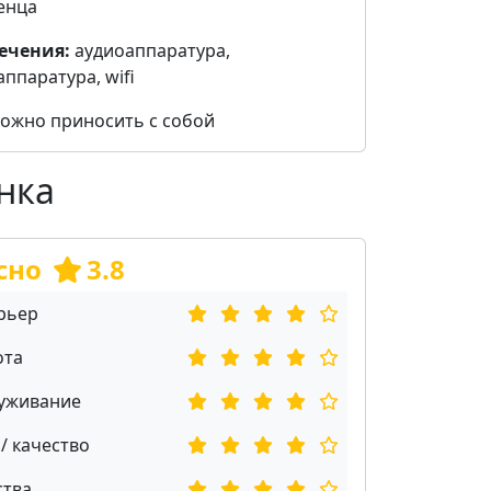
енца
ечения:
аудиоаппаратура,
ппаратура, wifi
ожно приносить с собой
нка
сно
3.8
рьер
ота
уживание
/ качество
ства