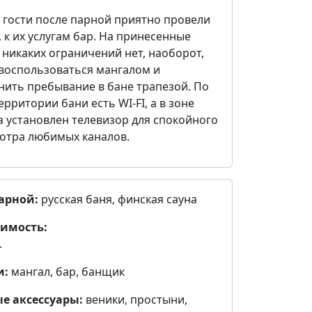
 гости после парной приятно провели
 к их услугам бар. На принесенные
 никаких ограничений нет, наоборот,
 воспользоваться мангалом и
нить пребывание в бане трапезой. По
ерритории бани есть WI-FI, а в зоне
а установлен телевизор для спокойного
отра любимых каналов.
арной:
русская баня, финская сауна
имость:
.
и:
мангал, бар, банщик
е аксессуары:
веники, простыни,