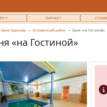
РО
ПАРНАЯ
СТОИМ
 бани Харькова
Основянский район
Баня «на Гостиной»
ня «на Гостиной»