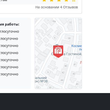
На основании
4
Отзывов
мя работы:
глосуточно
глосуточно
глосуточно
глосуточно
глосуточно
глосуточно
глосуточно