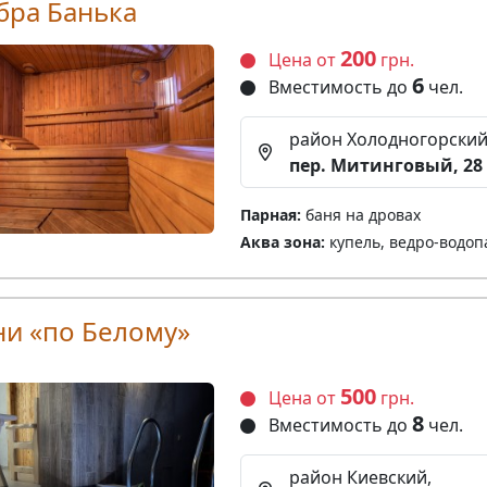
бра Банька
200
Цена от
грн.
6
Вместимость до
чел.
район Холодногорский
пер. Митинговый, 28
Парная:
баня на дровах
Аква зона:
купель, ведро-водоп
ни «по Белому»
500
Цена от
грн.
8
Вместимость до
чел.
район Киевский,