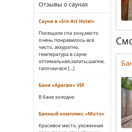
Отзывы о саунах
Сауна в «Iris Art Hotel»
Посещали спа зону,место
Смо
очень понравилось-все
чисто, аккуратно,
температура в сауне
Ба
оптимальная,халаты,шапки,
тапочки-все [...]
Баня «Арагви» VIP
В бане холодно
Банный комплекс «Місто»
Красивое место, ухоженная