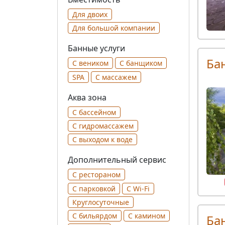
Для двоих
Для большой компании
Банные услуги
Ба
С веником
С банщиком
SPA
С массажем
Аква зона
С бассейном
С гидромассажем
С выходом к воде
Дополнительный сервис
С рестораном
С парковкой
С Wi-Fi
Круглосуточные
С бильярдом
С камином
Ба