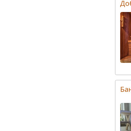
До
Ба