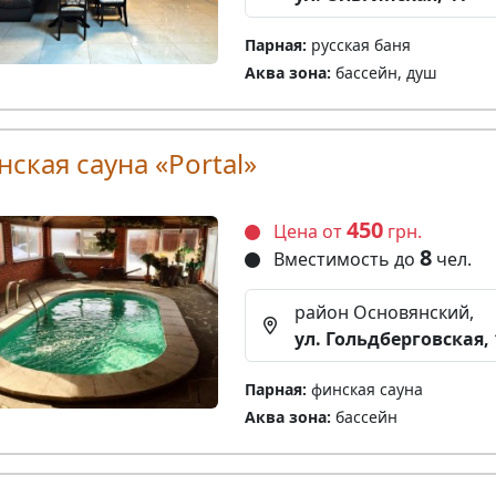
Парная:
русская баня
Аква зона:
бассейн, душ
ская сауна «Portal»
450
Цена от
грн.
8
Вместимость до
чел.
район Основянский,
ул. Гольдберговская, 
Парная:
финская сауна
Аква зона:
бассейн