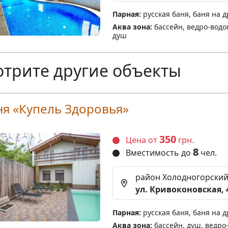
Парная:
русская баня, баня на д
Аква зона:
бассейн, ведро-водоп
душ
трите другие объекты
ня «Купель Здоровья»
350
Цена от
грн.
8
Вместимость до
чел.
район Холодногорский
ул. Кривоконовская, 
Парная:
русская баня, баня на д
Аква зона:
бассейн, душ, ведро