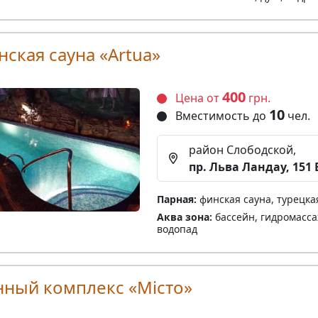
нская сауна «Artua»
400
Цена от
грн.
10
Вместимость до
чел.
район Слободской,
пр. Льва Ландау, 151 
Парная:
финская сауна, турецка
Аква зона:
бассейн, гидромасса
водопад
нный комплекс «Місто»