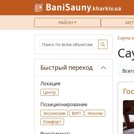
РАЙОН
МЕТ
Сауны и
Са
Быстрый переход
Всег
Локация
Го
Центр
Позиционирование
Эксклюзив
ВИП
Эконом
Комфорт
Вместимость