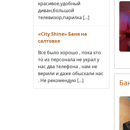
красивое,удобный
диван,большой
телевизор,парилка [...]
«City Shine» Баня на
салтовке
Всё было хорошо , пока кто
то из персонала не украл у
нас два телефона , нам не
верили и даже обыскали нас
. Не рекомендую [...]
Ба