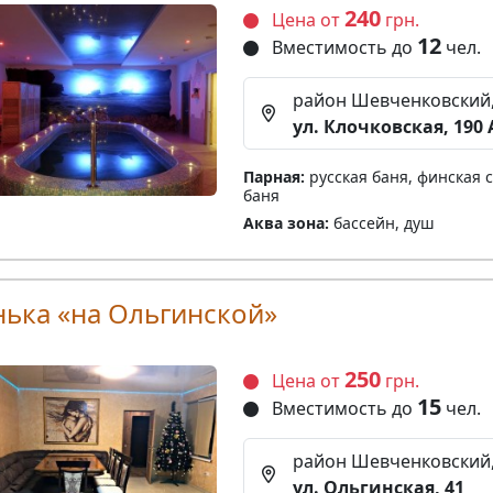
240
Цена от
грн.
12
Вместимость до
чел.
район Шевченковский
ул. Клочковская, 190 
Парная:
русская баня, финская с
баня
Аква зона:
бассейн, душ
нька «на Ольгинской»
250
Цена от
грн.
15
Вместимость до
чел.
район Шевченковский
ул. Ольгинская, 41