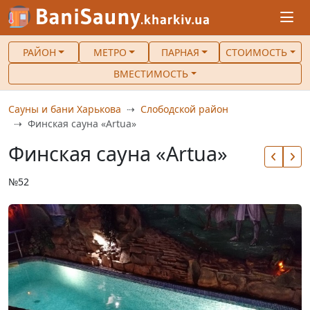
РАЙОН
МЕТРО
ПАРНАЯ
СТОИМОСТЬ
ВМЕСТИМОСТЬ
Сауны и бани Харькова
Слободской район
Финская сауна «Artua»
Финская сауна «Artua»
№52