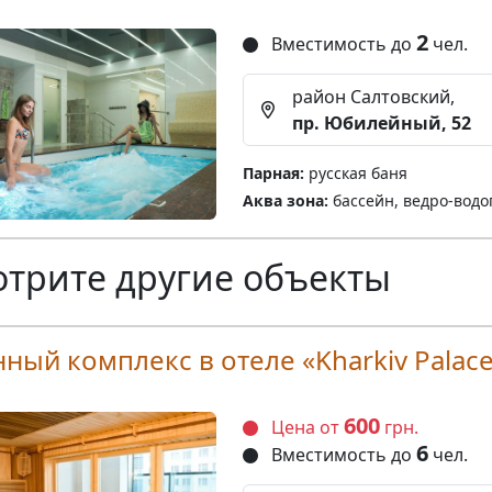
2
Вместимость до
чел.
район Салтовский,
пр. Юбилейный, 52
Парная:
русская баня
Аква зона:
бассейн, ведро-водо
трите другие объекты
нный комплекс в отеле «Kharkiv Palac
600
Цена от
грн.
6
Вместимость до
чел.