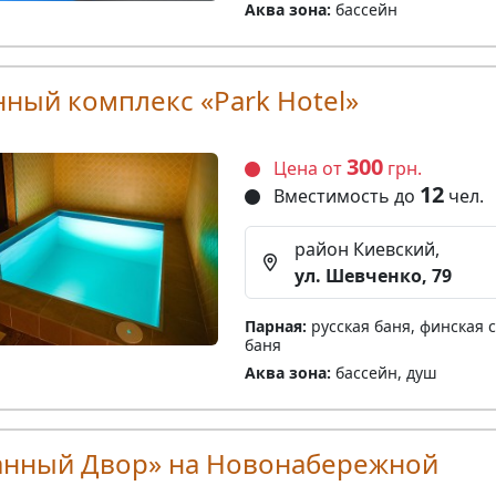
Аква зона:
бассейн
нный комплекс «Park Hotel»
300
Цена от
грн.
12
Вместимость до
чел.
район Киевский,
ул. Шевченко, 79
Парная:
русская баня, финская с
баня
Аква зона:
бассейн, душ
анный Двор» на Новонабережной