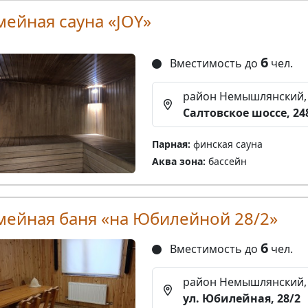
мейная сауна «JOY»
6
Вместимость до
чел.
район Немышлянский,
Салтовское шоссе, 24
Парная:
финская сауна
Аква зона:
бассейн
мейная баня «на Юбилейной 28/2»
6
Вместимость до
чел.
район Немышлянский,
ул. Юбилейная, 28/2