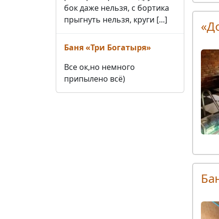
бок даже нельзя, с бортика
прыгнуть нельзя, круги [...]
«Д
Баня «Три Богатыря»
Все ок,но немного
припылено всё)
Ба