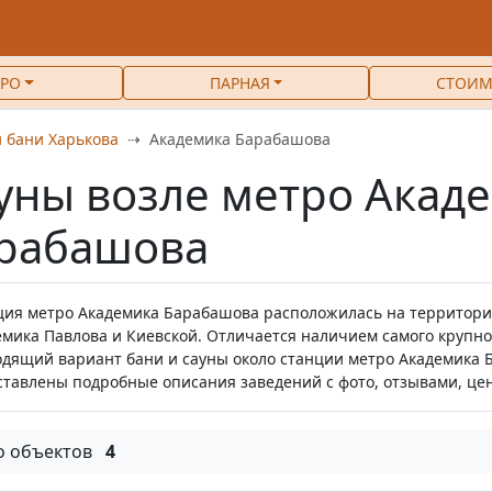
РО
ПАРНАЯ
СТОИМ
 бани Харькова
Академика Барабашова
уны возле метро Акад
рабашова
ция метро Академика Барабашова расположилась на территори
емика Павлова и Киевской. Отличается наличием самого крупно
одящий вариант бани и сауны около станции метро Академика Б
ставлены подробные описания заведений с фото, отзывами, ц
о объектов
4