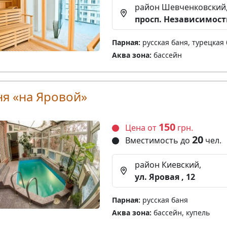
район Шевченковский
просп. Независимост
Парная:
русская баня, турецкая
Аква зона:
бассейн
ня «на Яровой»
150
Цена от
грн.
20
Вместимость до
чел.
район Киевский,
ул. Яровая , 12
Парная:
русская баня
Аква зона:
бассейн, купель