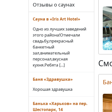
Отзывы о саунах
Сауна в «Iris Art Hotel»
Одно из лучших заведений
этого района!Отмечали
свадьбу,прекрасный
банкетный
зал,внимательный
персонал,вкусная
Смо
кухня.Ребята [...]
Баня «Здравушка»
Ба
Хорошая здравушка
Банька «Харьков» на пер.
Шестопарк, 14