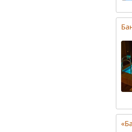
Ба
«Б