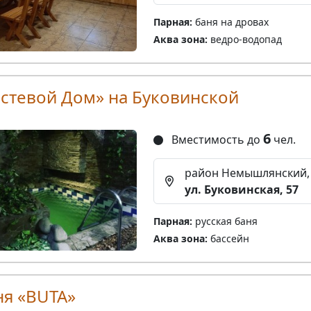
Парная:
баня на дровах
Аква зона:
ведро-водопад
остевой Дом» на Буковинской
6
Вместимость до
чел.
район Немышлянский,
ул. Буковинская, 57
Парная:
русская баня
Аква зона:
бассейн
ня «BUTA»