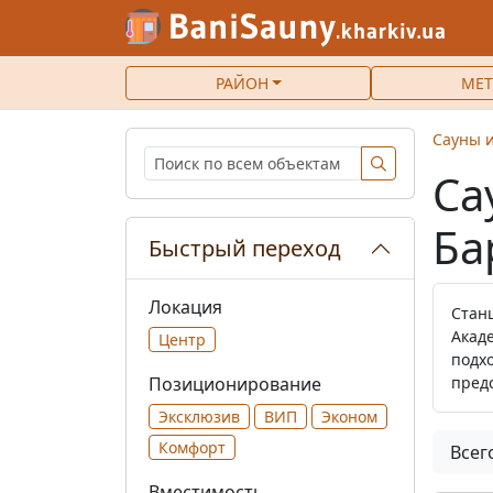
РАЙОН
МЕТ
Сауны и
Са
Ба
Быстрый переход
Локация
Стан
Акад
Центр
подх
пред
Позиционирование
Эксклюзив
ВИП
Эконом
Комфорт
Всег
Вместимость