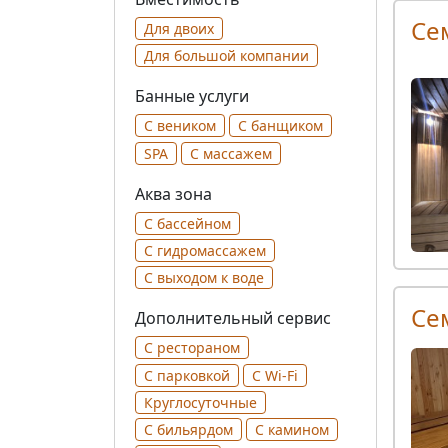
Се
Для двоих
Для большой компании
Банные услуги
С веником
С банщиком
SPA
С массажем
Аква зона
С бассейном
С гидромассажем
С выходом к воде
Се
Дополнительный сервис
С рестораном
С парковкой
С Wi-Fi
Круглосуточные
С бильярдом
С камином