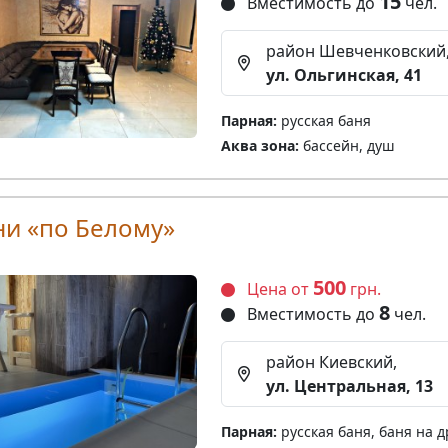
15
Вместимость до
чел.
район Шевченковский
ул. Ольгинская, 41
Парная:
русская баня
Аква зона:
бассейн, душ
ни «по Белому»
500
Цена от
грн.
8
Вместимость до
чел.
район Киевский,
ул. Центральная, 13
Парная:
русская баня, баня на д