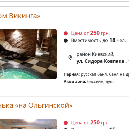
ом Викинга»
250
Цена от
грн.
18
Вместимость до
чел.
район Киевский,
ул. Сидора Ковпака , 
Парная:
русская баня, баня на д
Аква зона:
бассейн, душ
нька «на Ольгинской»
250
Цена от
грн.