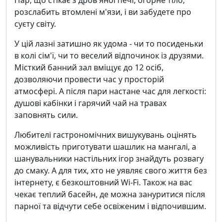
Пар, що стікає з дров'яної печі, огорне тіло,
розслабить втомлені м'язи, і ви забудете про
суєту світу.
У цій лазні затишно як удома - чи то посиденьки
в колі сім'ї, чи то веселий відпочинок із друзями.
Місткий банний зал вміщує до 12 осіб,
дозволяючи провести час у просторій
атмосфері. А після пари настане час для легкості:
душові кабінки і гарячий чай на травах
заповнять сили.
Любителі гастрономічних вишукувань оцінять
можливість приготувати шашлик на мангалі, а
шанувальники настільних ігор знайдуть розвагу
до смаку. А для тих, хто не уявляє свого життя без
інтернету, є безкоштовний Wi-Fi. Також на вас
чекає теплий басейн, де можна зануритися після
парної та відчути себе освіженим і відпочившим.