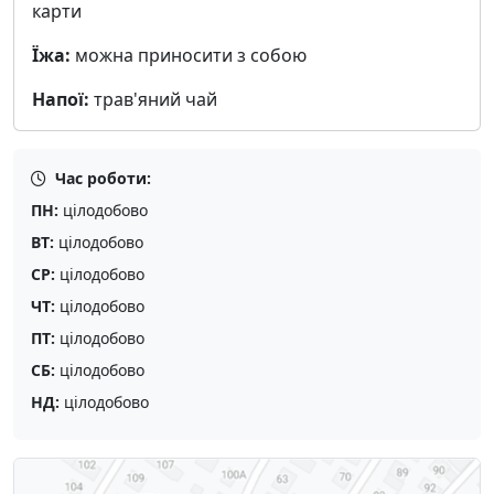
карти
Їжа:
можна приносити з собою
Напої:
трав'яний чай
Час роботи:
ПН:
цілодобово
ВТ:
цілодобово
СР:
цілодобово
ЧТ:
цілодобово
ПТ:
цілодобово
СБ:
цілодобово
НД:
цілодобово