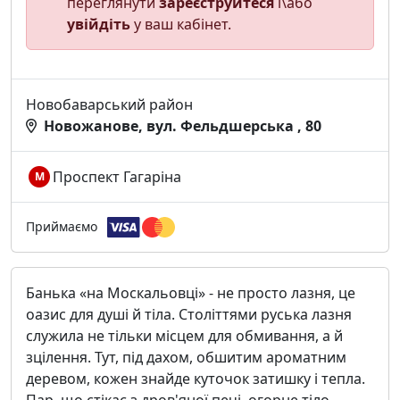
переглянути
зареєструйтеся
і\або
увійдіть
у ваш кабінет.
Новобаварський район
Новожанове, вул. Фельдшерська , 80
Проспект Гагаріна
М
Приймаємо
Банька «на Москальовці» - не просто лазня, це
оазис для душі й тіла. Століттями руська лазня
служила не тільки місцем для обмивання, а й
зцілення. Тут, під дахом, обшитим ароматним
деревом, кожен знайде куточок затишку і тепла.