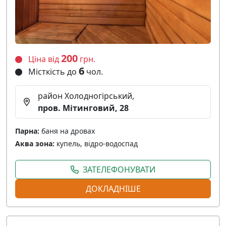
200
Ціна від
грн.
6
Місткість до
чол.
район Холодногірський,
пров. Мітинговий, 28
Парна:
баня на дровах
Аква зона:
купель, відро-водоспад
ЗАТЕЛЕФОНУВАТИ
ДОКЛАДНІШЕ