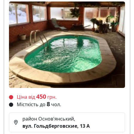
450
Ціна від
грн.
8
Місткість до
чол.
район Основ'янський,
вул. Гольдберговские, 13 А