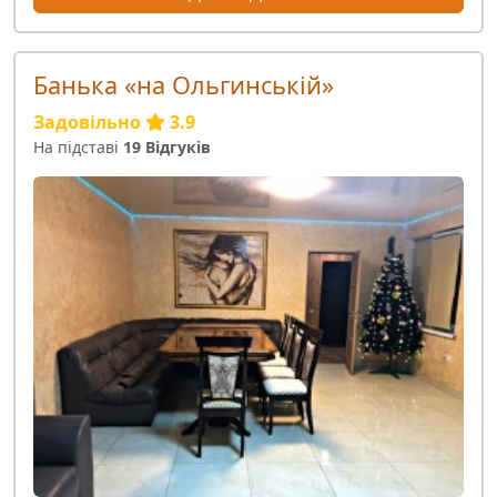
Банька «на Ольгинській»
Задовільно
3.9
На підставі
19 Відгуків