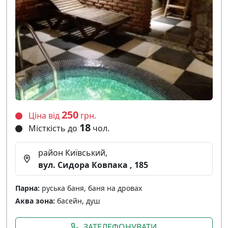
250
Ціна від
грн.
18
Місткість до
чол.
район Київський,
вул. Сидора Ковпака , 185
Парна:
руська баня, баня на дровах
Аква зона:
басейн, душ
ЗАТЕЛЕФОНУВАТИ