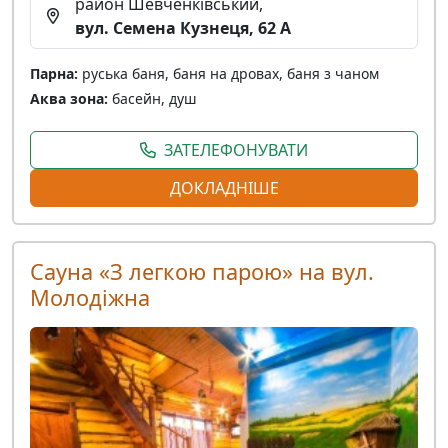
район Шевченківський,
вул. Семена Кузнеця, 62 А
Парна:
руська баня, баня на дровах, баня з чаном
Аква зона:
басейн, душ
ЗАТЕЛЕФОНУВАТИ
ДОКЛАДНІШЕ
Сауна «З легкою парою» на вул.
Молодіжна