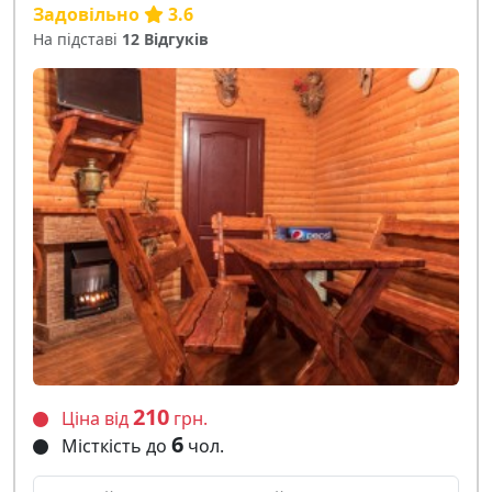
Задовільно
3.6
На підставі
12 Відгуків
210
Ціна від
грн.
6
Місткість до
чол.