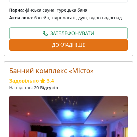
Парна:
фінська сауна, турецька баня
Аква зона:
басейн, гідромасаж, душ, відро-водоспад
ЗАТЕЛЕФОНУВАТИ
ДОКЛАДНІШЕ
Банний комплекс «Місто»
Задовільно
3.4
На підставі
20 Відгуків