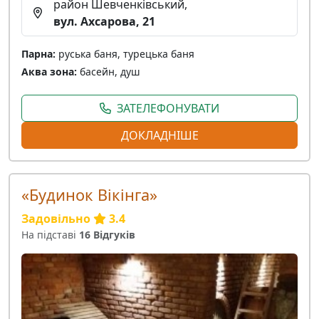
район Шевченківський,
вул. Ахсарова, 21
Парна:
руська баня, турецька баня
Аква зона:
басейн, душ
ЗАТЕЛЕФОНУВАТИ
ДОКЛАДНІШЕ
«Будинок Вікінга»
Задовільно
3.4
На підставі
16 Відгуків