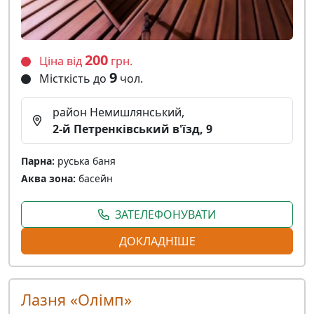
200
Ціна від
грн.
9
Місткість до
чол.
район Немишлянський,
2-й Петренківський в'їзд, 9
Парна:
руська баня
Аква зона:
басейн
ЗАТЕЛЕФОНУВАТИ
ДОКЛАДНІШЕ
Лазня «Олiмп»