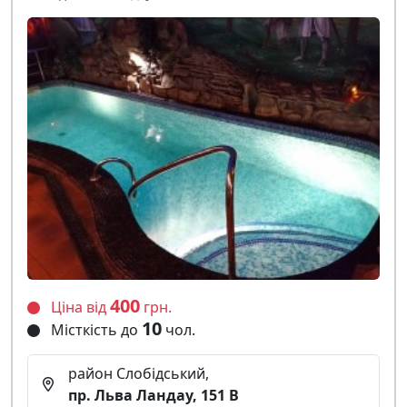
400
Ціна від
грн.
10
Місткість до
чол.
район Слобідський,
пр. Льва Ландау, 151 В