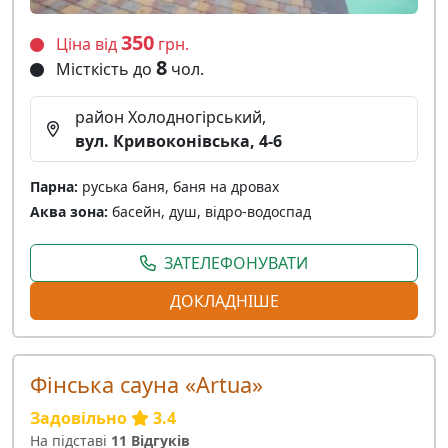
350
Ціна від
грн.
8
Місткість до
чол.
район Холодногірський,
вул. Кривоконівська, 4-6
Парна:
руська баня, баня на дровах
Аква зона:
басейн, душ, відро-водоспад
ЗАТЕЛЕФОНУВАТИ
ДОКЛАДНІШЕ
Фінська сауна «Artua»
Задовільно
3.4
На підставі
11 Відгуків