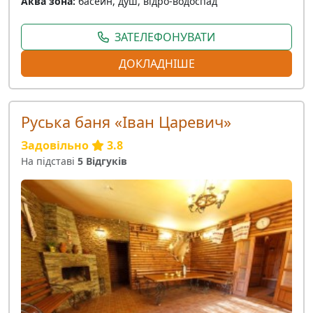
Аква зона:
басейн, душ, відро-водоспад
ЗАТЕЛЕФОНУВАТИ
ДОКЛАДНІШЕ
Руська баня «Іван Царевич»
Задовільно
3.8
На підставі
5 Відгуків