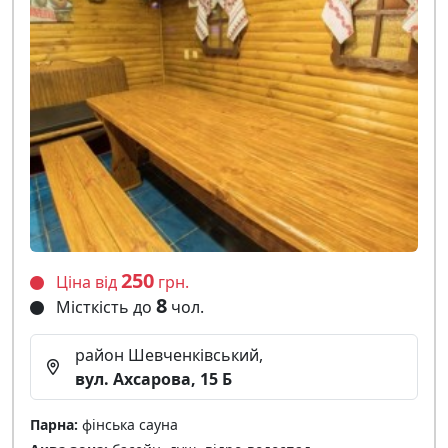
250
Ціна від
грн.
8
Місткість до
чол.
район Шевченківський,
вул. Ахсарова, 15 Б
Парна:
фінська сауна