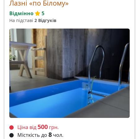
Лазні «по Білому»
Відмінно
5
На підставі
2 Відгуків
500
Ціна від
грн.
8
Місткість до
чол.