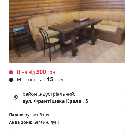
300
Ціна від
грн.
15
Місткість до
чол.
район Індустріальний,
вул. Франтішека Крала , 5
Парна:
руська баня
Аква зона:
басейн, душ