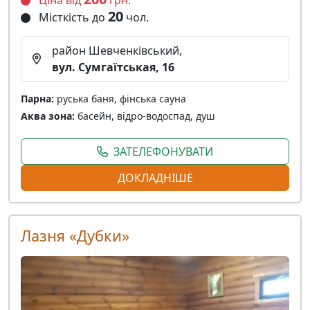
Ціна від
грн.
20
Місткість до
чол.
район Шевченківський,
вул. Сумгаїтськая, 16
Парна:
руська баня, фінська сауна
Аква зона:
басейн, відро-водоспад, душ
ЗАТЕЛЕФОНУВАТИ
ДОКЛАДНІШЕ
Лазня «Дубки»