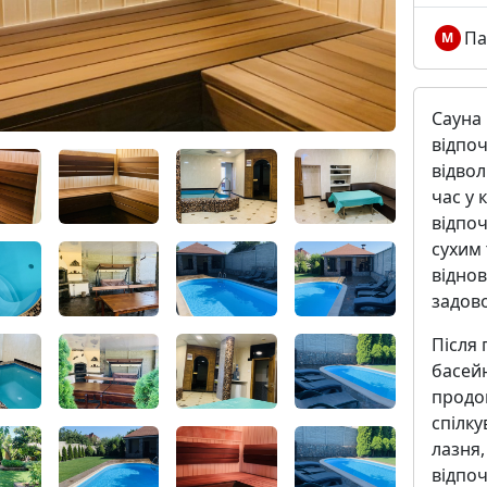
Па
М
Сауна 
відпоч
відвол
час у
відпоч
сухим 
відно
задово
Після 
басейн
продов
спілку
лазня,
відпо