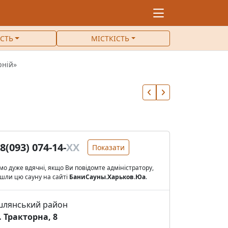
ІСТЬ
МІСТКІСТЬ
рній»
8(093) 074-14-
XX
Показати
о дуже вдячні, якщо Ви повідомте адміністратору,
шли цю сауну на сайті
БаниСауны.Харьков.Юа
.
лянський район
. Тракторна, 8