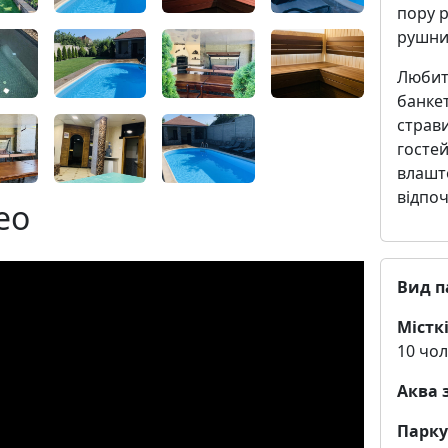
пору р
рушник
Любите
банкет
страви
гостей
влашт
відпоч
ео
Вид п
Місткі
10 чол
Аква 
Парку