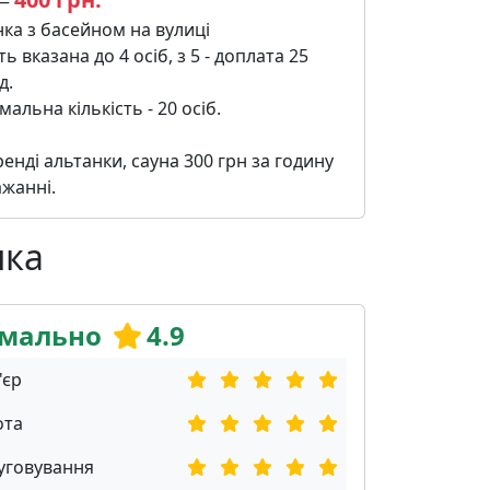
 —
ка з басейном на вулиці
ть вказана до 4 осіб, з 5 - доплата 25
д.
альна кількість - 20 осіб.
енді альтанки, сауна 300 грн за годину
жанні.
нка
мально
4.9
'єр
ота
уговування