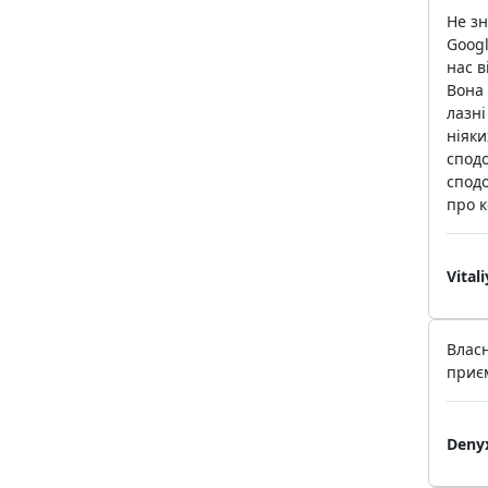
Не зн
Googl
нас в
Вона 
лазні
ніяки
спод
сподо
про к
Vital
Власн
приєм
Deny