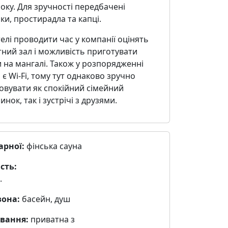
оку. Для зручності передбачені
и, простирадла та капці.
лі проводити час у компанії оцінять
ний зал і можливість приготувати
 на мангалі. Також у розпорядженні
 є Wi-Fi, тому тут однаково зручно
овувати як спокійний сімейний
инок, так і зустрічі з друзями.
арної:
фінська сауна
сть:
.
зона:
басейн, душ
вання:
приватна з