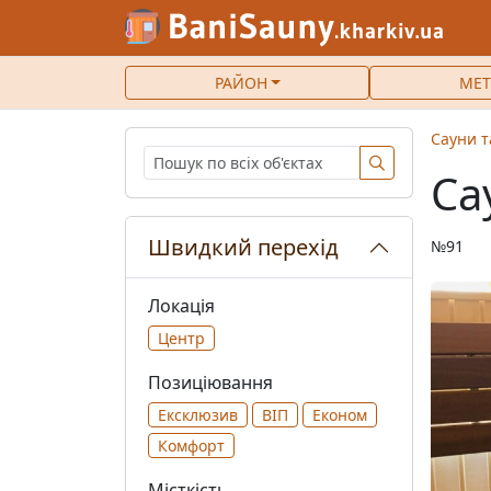
РАЙОН
МЕТ
Сауни т
Са
Швидкий перехід
№91
Локація
Центр
Позиціювання
Ексклюзив
ВІП
Економ
Комфорт
Місткість