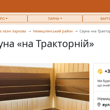
РО
ПАРНА
ВАРТ
а лазні Харкова
Немишлянський район
Сауна «на Тракто
уна «на Тракторній»
+3
Ми будем
що знай
Немиш
вул