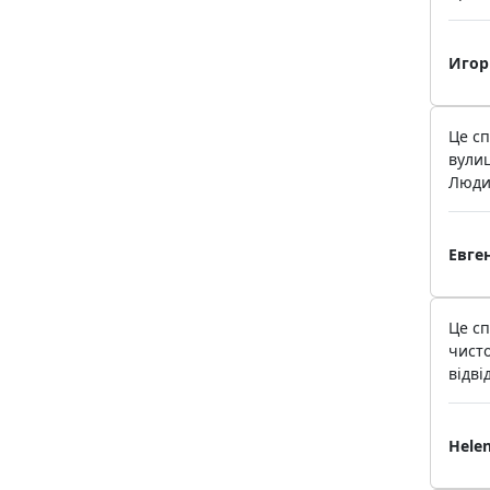
Игор
Це сп
вулиц
Людин
Евге
Це сп
чисто
відві
Hele