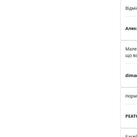
Відмі
Алек
Мален
що ва
dima
Норм
PEAT
Басей