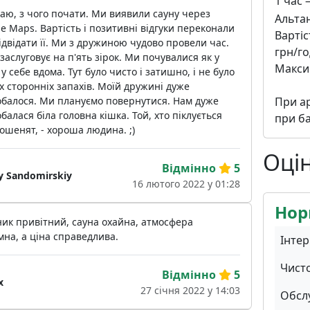
1 час
аю, з чого почати. Ми виявили сауну через
Альтан
e Maps. Вартість і позитивні відгуки переконали
Вартіс
ідвідати її. Ми з дружиною чудово провели час.
грн/го
заслуговує на п'ять зірок. Ми почувалися як у
Максим
 у себе вдома. Тут було чисто і затишно, і не було
х сторонніх запахів. Моїй дружині дуже
обалося. Ми плануємо повернутися. Нам дуже
При ар
балася біла головна кішка. Той, хто піклується
при ба
ошенят, - хороша людина. ;)
Оці
Відмінно
5
iy Sandomirskiy
16 лютого 2022 у 01:28
Нор
ик привітний, сауна охайна, атмосфера
на, а ціна справедлива.
Інтер
Чист
Відмінно
5
x
27 січня 2022 у 14:03
Обсл