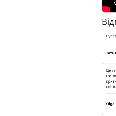
Від
Супер
Тать
Це га
госпо
крити
спеко
Olga 