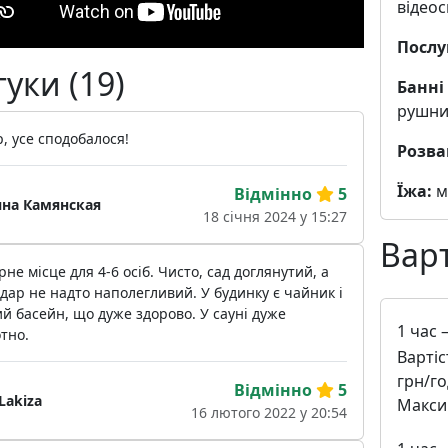
відео
Послу
гуки (19)
Банні
рушни
, усе сподобалося!
Розва
Їжа:
м
Відмінно
5
яна Камянская
18 січня 2024 у 15:27
Варт
рне місце для 4-6 осіб. Чисто, сад доглянутий, а
дар не надто наполегливий. У будинку є чайник і
й басейн, що дуже здорово. У сауні дуже
1 час
тно.
Вартіс
грн/го
Відмінно
5
Lakiza
Максим
16 лютого 2022 у 20:54