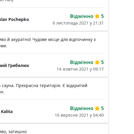
Відмінно
5
slav Pochepko
6 листопада 2021 у 21:31
во й акуратно! Чудове місце для відпочинку з
ями.
Відмінно
5
ний Гребелюк
14 жовтня 2021 у 09:17
 сауна. Прекрасна територія. Є відкритий
н.
Відмінно
5
 Kalita
16 вересня 2021 у 04:40
иво, затишно