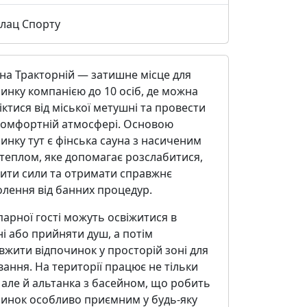
лац Спорту
на Тракторній — затишне місце для
инку компанією до 10 осіб, де можна
іктися від міської метушні та провести
 комфортній атмосфері. Основою
инку тут є фінська сауна з насиченим
теплом, яке допомагає розслабитися,
вити сили та отримати справжнє
лення від банних процедур.
парної гості можуть освіжитися в
і або прийняти душ, а потім
жити відпочинок у просторій зоні для
вання. На території працює не тільки
 але й альтанка з басейном, що робить
чинок особливо приємним у будь-яку