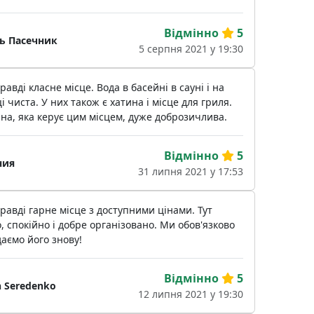
Відмінно
5
ь Пасечник
5 серпня 2021 у 19:30
равді класне місце. Вода в басейні в сауні і на
і чиста. У них також є хатина і місце для гриля.
а, яка керує цим місцем, дуже доброзичлива.
Відмінно
5
ния
31 липня 2021 у 17:53
равді гарне місце з доступними цінами. Тут
, спокійно і добре організовано. Ми обов'язково
даємо його знову!
Відмінно
5
n Seredenko
12 липня 2021 у 19:30