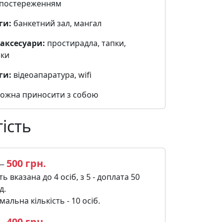
спостереженням
ги:
банкетний зал, мангал
 аксесуари:
простирадла, тапки,
ки
ги:
відеоапаратура, wifi
ожна приносити з собою
ість
500 грн.
 —
ть вказана до 4 осіб, з 5 - доплата 50
д.
альна кількість - 10 осіб.
400 грн.