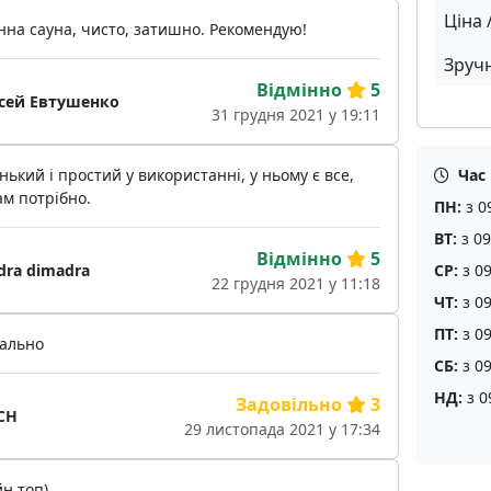
Ціна 
нна сауна, чисто, затишно. Рекомендую!
Зручн
Відмінно
5
сей Евтушенко
31 грудня 2021 у 19:11
ький і простий у використанні, у ньому є все,
Час
м потрібно.
ПН:
з 0
ВТ:
з 09
Відмінно
5
dra dimadra
СР:
з 09
22 грудня 2021 у 11:18
ЧТ:
з 09
ПТ:
з 09
ально
СБ:
з 09
НД:
з 0
Задовільно
3
CH
29 листопада 2021 у 17:34
н топ)