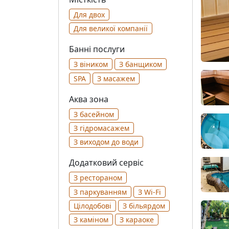
Для двох
Для великої компанії
Банні послуги
З віником
З банщиком
SPA
З масажем
Аква зона
З басейном
З гідромасажем
З виходом до води
Додатковий сервіс
З рестораном
З паркуванням
З Wi-Fi
Цілодобові
З більярдом
З каміном
З караоке