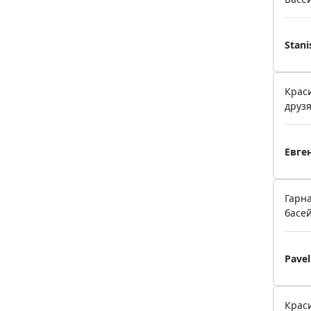
Stani
Краси
друз
Евге
Гарна
басей
Pavel
Крас