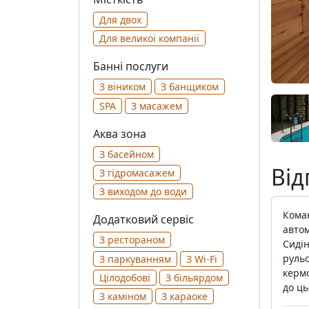
Для двох
Для великої компанії
Банні послуги
З віником
З банщиком
SPA
З масажем
Аква зона
З басейном
Від
З гідромасажем
З виходом до води
Кома
Додатковий сервіс
автом
З рестораном
Сидін
рульо
З паркуванням
З Wi-Fi
кермо
Цілодобові
З більярдом
до ць
З каміном
З караоке