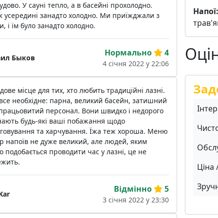
удово. У сауні тепло, а в басейні прохолодно.
Напої
к усередині занадто холодно. Ми приїжджали з
трав'я
и, і їм було занадто холодно.
Оці
Нормально
4
ил Быков
4 січня 2022 у 22:06
Зад
дове місце для тих, хто любить традиційні лазні.
 все необхідне: парна, великий басейн, затишний
Інтер
 працьовитий персонал. Вони швидко і недорого
нають будь-які ваші побажання щодо
Чист
уговування та харчування. Їжа теж хороша. Меню
ір напоїв не дуже великий, але людей, яким
Обсл
о подобається проводити час у лазні, це не
ежить.
Ціна 
Зручн
Відмінно
5
Kar
3 січня 2022 у 23:30