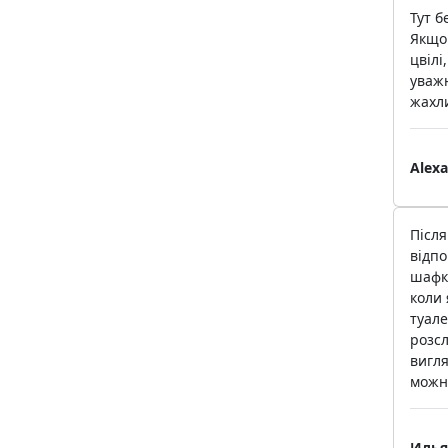
Тут б
Якщо 
цвілі
уважн
жахли
Alex
Після
відпо
шафки
коли 
туале
розс
вигля
можна
Илья