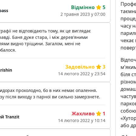
Профе
Відмінно
5
bass
таємн
2 травня 2023 у 07:00
проце
часу н
рафії не відповідають тому, як це виглядає
парилк
авді. Баня дуже стара, і між дерев'яними
чекає 
ями видно тріщини. Загалом, мені не
поверт
балося.
Відпо
Задовільно
3
м'яки
trishin
14 лютого 2022 у 23:54
біля с
різном
домаш
идорах прохолодно, бо в них немає опалення.
частув
зу після виходу з парної ви сильно замерзнете.
парков
собою 
Жахливо
1
й Tranzit
«Хутор
14 лютого 2022 у 10:14
або др