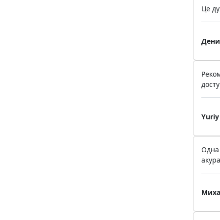
Це ду
Дени
Реко
досту
Yuriy
Одна 
акура
Миха