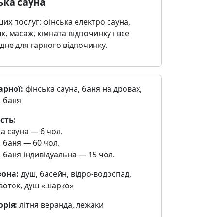
ька сауна
их послуг: фінська електро сауна,
, масаж, кімната відпочинку і все
дне для гарного відпочинку.
арної:
фінська сауна, баня на дровах,
а баня
сть:
а сауна — 6 чол.
 баня — 60 чол.
 баня індивідуальна — 15 чол.
зона:
душ, басейн, відро-водоспад,
воток, душ «шарко»
орія:
літня веранда, лежаки