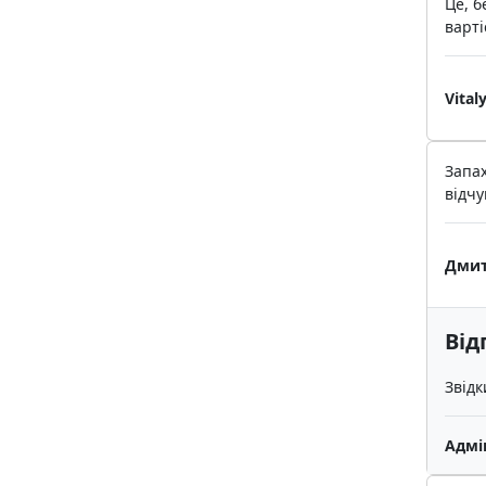
Це, б
варті
Vital
Запах
відчу
Дмит
Від
Звідк
Адмі