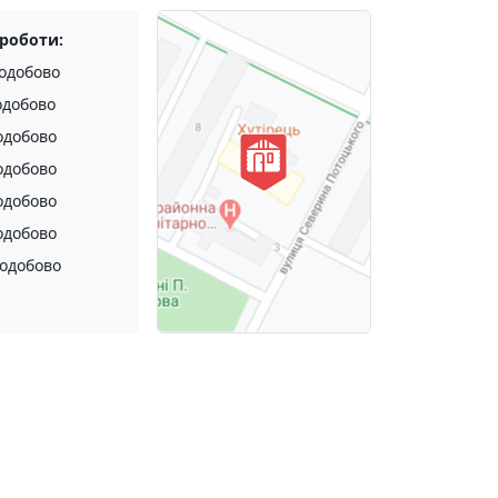
 роботи:
одобово
одобово
одобово
одобово
одобово
одобово
одобово