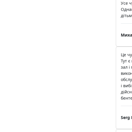
Усе ч
Одна
дітьм
Миха
Це чу
Тут є
зал і
вико
обсл
і виб
дійсн
бент
Serg 