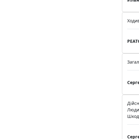
Ходив
PEAT
Загал
Серг
Дійсн
Людин
Шкода
Серг