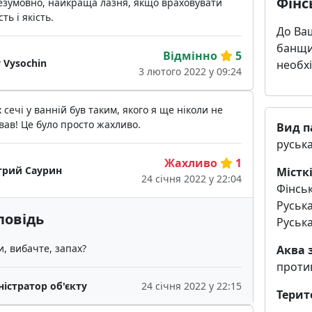
Фінс
езумовно, найкраща лазня, якщо враховувати
сть і якість.
До Ваш
банщик
Відмінно
5
y Vysochin
необхі
3 лютого 2022 у 09:24
 сечі у ванній був таким, якого я ще ніколи не
вав! Це було просто жахливо.
Вид п
руськ
Жахливо
1
рий Саурин
Місткі
24 січня 2022 у 22:04
Фінськ
Руська
повідь
Руська
и, вибачте, запах?
Аква 
проти
ністратор об'єкту
24 січня 2022 у 22:15
Терит