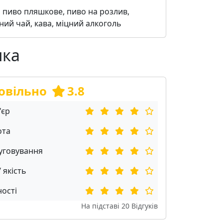
:
пиво пляшкове, пиво на розлив,
ний чай, кава, міцний алкоголь
нка
овільно
3.8
'єр
ота
уговування
/ якість
ості
На підставі
20
Відгуків