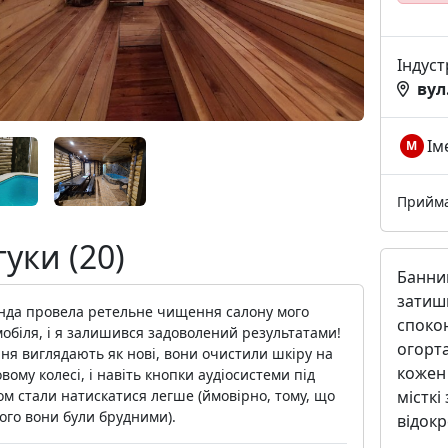
Індус
вул
Ім
М
Прийм
гуки (20)
Банний
затишк
нда провела ретельне чищення салону мого
спокою
обіля, і я залишився задоволений результатами!
огорта
ня виглядають як нові, вони очистили шкіру на
кожен 
вому колесі, і навіть кнопки аудіосистеми під
місткі
м стали натискатися легше (ймовірно, тому, що
ого вони були брудними).
відокр