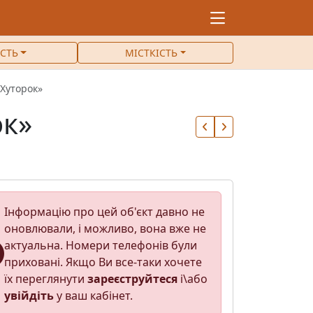
ІСТЬ
МІСТКІСТЬ
Хуторок»
ок»
Інформацію про цей об'єкт давно не
оновлювали, і можливо, вона вже не
актуальна. Номери телефонів були
приховані. Якщо Ви все-таки хочете
їх переглянути
зареєструйтеся
і\або
увійдіть
у ваш кабінет.