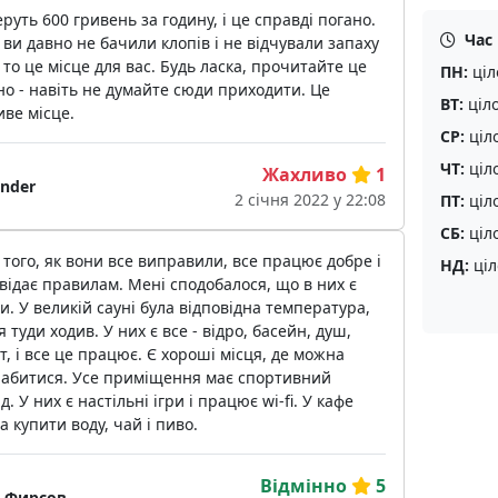
еруть 600 гривень за годину, і це справді погано.
Час
ви давно не бачили клопів і не відчували запаху
, то це місце для вас. Будь ласка, прочитайте це
ПН:
ціл
о - навіть не думайте сюди приходити. Це
ВТ:
ціл
ве місце.
СР:
ціл
ЧТ:
ціл
Жахливо
1
ander
2 січня 2022 у 22:08
ПТ:
ціл
СБ:
ціл
 того, як вони все виправили, все працює добре і
НД:
ціл
відає правилам. Мені сподобалося, що в них є
. У великій сауні була відповідна температура,
я туди ходив. У них є все - відро, басейн, душ,
т, і все це працює. Є хороші місця, де можна
лабитися. Усе приміщення має спортивний
д. У них є настільні ігри і працює wi-fi. У кафе
 купити воду, чай і пиво.
Відмінно
5
 Фирсов