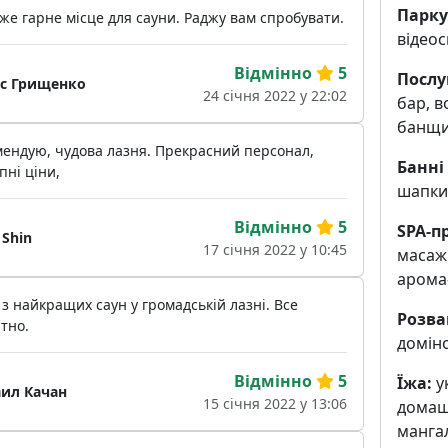
Парку
же гарне місце для сауни. Раджу вам спробувати.
відео
Відмінно
5
Послу
с Грищенко
24 січня 2022 у 22:02
бар, в
банщи
мендую, чудова лазня. Прекрасний персонал,
Банні
пні ціни,
шапки
Відмінно
5
SPA-п
 Shin
17 січня 2022 у 10:45
масаж
арома-
з найкращих саун у громадській лазні. Все
Розва
тно.
домін
Відмінно
5
Їжа:
ук
ил Качан
15 січня 2022 у 13:06
домашн
манга