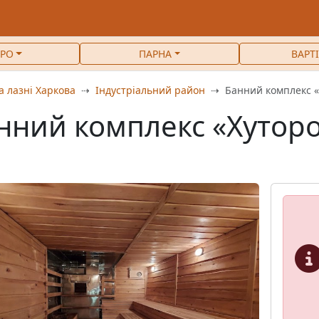
РО
ПАРНА
ВАРТ
а лазні Харкова
Індустріальний район
Банний комплекс «
нний комплекс «Хутор