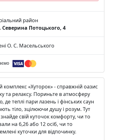
тріальний район
. Северина Потоцького, 4
ені О. С. Масельського
аємо
 комплекс «Хуторок» - справжній оазис
у та релаксу. Пориньте в атмосферу
, де теплі пари лазень і фінських саун
ють тіло, зцілюючи душу і розум. Тут
знайде свій куточок комфорту, чи то
 зали на 6,26 або 12 осіб, чи то
емлені куточки для відпочинку.