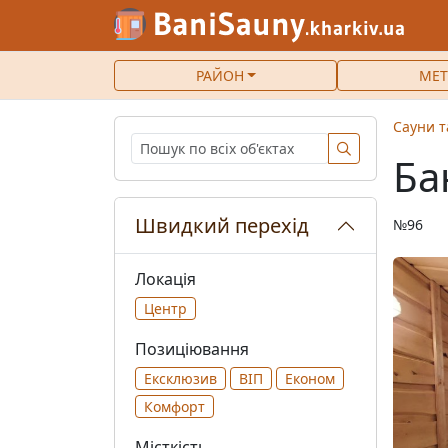
РАЙОН
МЕТ
Сауни т
Ба
Швидкий перехід
№96
Локація
Центр
Позиціювання
Ексклюзив
ВІП
Економ
Комфорт
Місткість