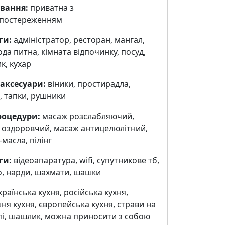
вання:
приватна з
спостереженням
ги:
адміністратор, ресторан, мангал,
ода питна, кімната відпочинку, посуд,
к, кухар
 аксесуари:
віники, простирадла,
, тапки, рушники
роцедури:
масаж розслабляючий,
 оздоровчий, масаж антицелюлітний,
масла, пілінг
ги:
відеоапаратура, wifi, cупутникове тб,
о, нарди, шахмати, шашки
раїнська кухня, російська кухня,
я кухня, європейська кухня, страви на
лі, шашлик, можна приносити з собою