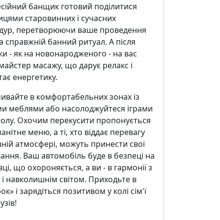
сійний банщик готовий поділитися
ицями старовинних і сучасних
дур, перетворюючи ваше проведення
а справжній банний ритуал. А після
и - як на новонародженого - на вас
майстер масажу, що дарує релакс і
ає енергетику.
чивайте в комфортабельних зонах із
ми меблями або насолоджуйтеся іграми
толу. Охочим перекусити пропонується
анітне меню, а ті, хто віддає перевагу
ній атмосфері, можуть принести свої
ання. Ваш автомобіль буде в безпеці на
ці, що охороняється, а ви - в гармонії з
і навколишнім світом. Приходьте в
ок» і зарядіться позитивом у колі сім'ї
узів!