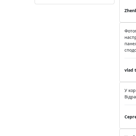
Zhen
Фотог
наспр
панел
сподо
vlad 
У кор
Відра
Серге