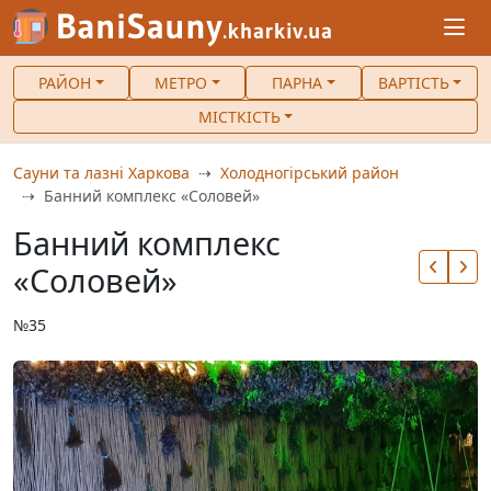
РАЙОН
МЕТРО
ПАРНА
ВАРТІСТЬ
МІСТКІСТЬ
Сауни та лазні Харкова
Холодногірський район
Банний комплекс «Соловей»
Банний комплекс
«Соловей»
№35