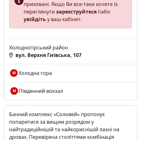
приховані. Якщо Ви все-таки хочете їх
переглянути
зареєструйтеся
і\або
увійдіть
у ваш кабінет.
Холодногірський район
вул. Верхня Гиївська, 107
Холодна гора
М
Південний вокзал
М
Банний комплекс «Соловей» пропонує
попаритися за вищим розрядом у
найтрадиційнішій та найкориснішій лазні на
дровах. Перевірена століттями комбінація