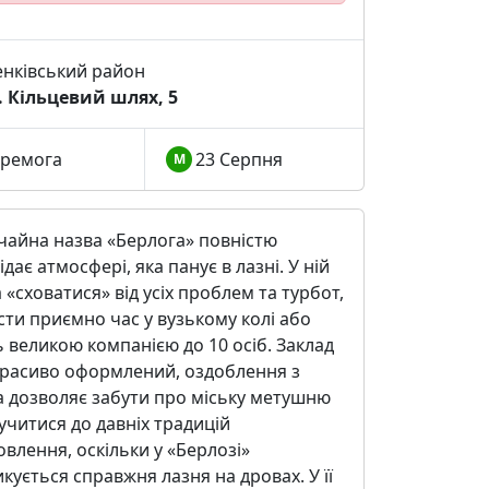
нківський район
. Кільцевий шлях, 5
ремога
23 Серпня
М
чайна назва «Берлога» повністю
ідає атмосфері, яка панує в лазні. У ній
«сховатися» від усіх проблем та турбот,
ти приємно час у вузькому колі або
 великою компанією до 10 осіб. Заклад
красиво оформлений, оздоблення з
а дозволяє забути про міську метушню
учитися до давніх традицій
влення, оскільки у «Берлозі»
кується справжня лазня на дровах. У її