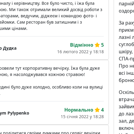
парній
налу і керівництву. Все було чисто, і їжа була
ою. Ми також отримали великий досвід роботи з
оздоро
аторами, ведучим, діджеєм і командою фото- і
зйомки. Сам ресторан був затишним і з
За рах
шими цінами.
приєм
лазні 
суглоб
Відмінно
5
р Дудка
шкіру,
16 лютого 2022 у 18:18
СПА-п
Про не
овели тут корпоративну вечірку. Їжа була дуже
всі ін
ною, я насолоджувався кожною стравою!
броню
дині було дуже холодно, особливо коли на вулиці
Оскіль
.
втрача
зайви
Нормально
4
ym Pylypenko
до лаз
15 січня 2022 у 18:28
зал, д
включа
у поділитися своїми думками про сервіс вечірки