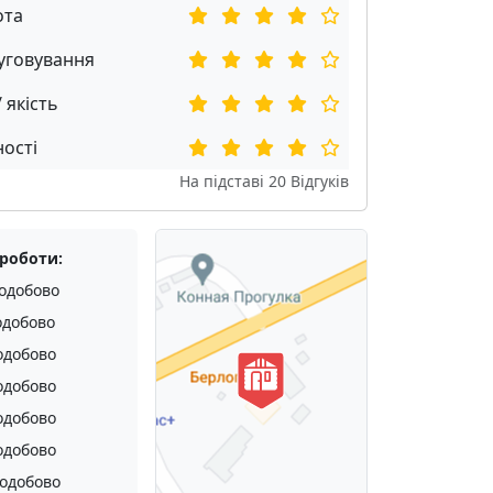
ота
уговування
/ якість
ості
На підставі
20
Відгуків
 роботи:
одобово
одобово
одобово
одобово
одобово
одобово
одобово