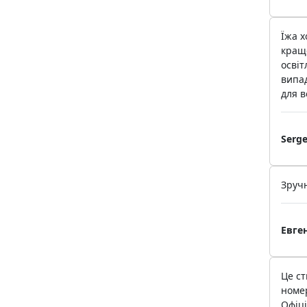
Їжа 
кращ
освіт
випа
для в
Serge
Зручн
Евге
Це с
номе
Офіці