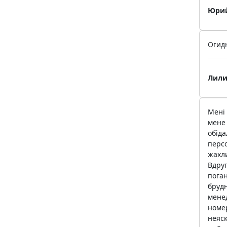
Юрий
Огидн
Лили
Мені 
мене 
обіда
персо
жахли
Вдруг
поган
брудн
менед
номер
неяск