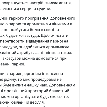
 покращується настрій, зникає апатія,
влюється серце та судини.
унок гарного прогрівання, доповненого
ною парою та ароматними віниками в
легко позбутися болю в спині та
ах, будь-якої застуди. Щоб очистити
 перетворити відвідування парної на
роцедури, знадобляться аромамасла.
змінний атрибут лазні - віник, а також
ші аксесуари можна домовитися при
ванні парної.
ки в парилці організм інтенсивно
є рідину, то між процедурами не
м буде випити чашку чаю. Доповненням
ні є розкішний просторий банкетний
е можна організувати будь-яке свято,
ючи ювілей чи весілля.