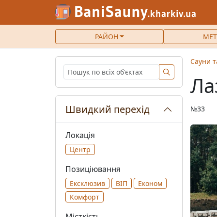
РАЙОН
МЕТ
Сауни т
Ла
Швидкий перехід
№33
Локація
Центр
Позиціювання
Ексклюзив
ВІП
Економ
Комфорт
Місткість