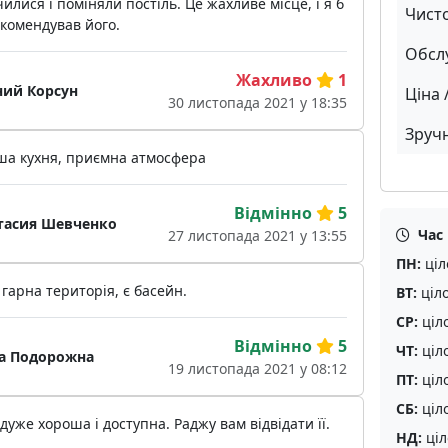
илися і поміняли постіль. Це жахливе місце, і я б
Чист
комендував його.
Обсл
Жахливо
1
ний Корсун
Ціна 
30 листопада 2021 у 18:35
Зручн
ша кухня, приємна атмосфера
Відмінно
5
тасия Шевченко
Час
27 листопада 2021 у 13:55
ПН:
ціл
гарна територія, є басейн.
ВТ:
ціл
СР:
ціл
Відмінно
5
ЧТ:
ціл
а Подорожна
19 листопада 2021 у 08:12
ПТ:
ціл
СБ:
ціл
дуже хороша і доступна. Раджу вам відвідати її.
НД:
ціл