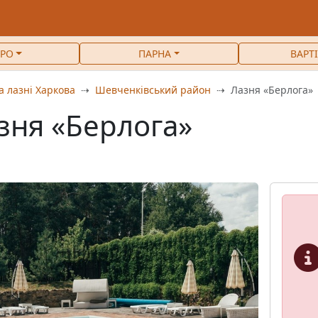
РО
ПАРНА
ВАРТ
а лазні Харкова
Шевченківський район
Лазня «Берлога»
зня «Берлога»