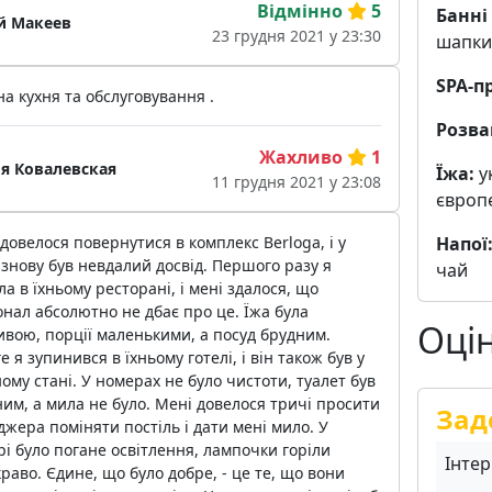
Відмінно
5
Банні
 Макеев
23 грудня 2021 у 23:30
шапки
SPA-п
а кухня та обслуговування .
Розва
Жахливо
1
я Ковалевская
Їжа:
у
11 грудня 2021 у 23:08
європ
Напої
довелося повернутися в комплекс Berloga, і у
знову був невдалий досвід. Першого разу я
чай
ла в їхньому ресторані, і мені здалося, що
нал абсолютно не дбає про це. Їжа була
Оці
вою, порції маленькими, а посуд брудним.
е я зупинився в їхньому готелі, і він також був у
ому стані. У номерах не було чистоти, туалет був
им, а мила не було. Мені довелося тричі просити
Зад
жера поміняти постіль і дати мені мило. У
і було погане освітлення, лампочки горіли
Інтер
раво. Єдине, що було добре, - це те, що вони