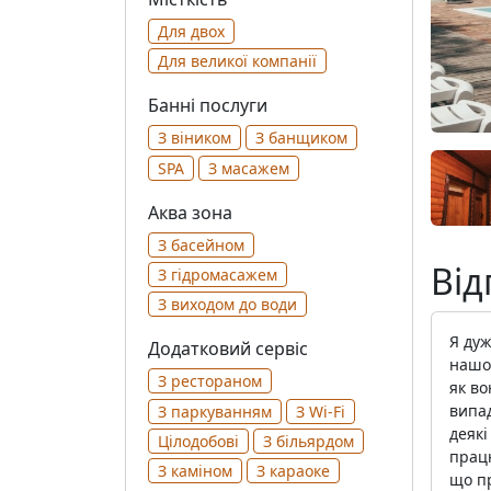
Для двох
Для великої компанії
Банні послуги
З віником
З банщиком
SPA
З масажем
Аква зона
З басейном
Від
З гідромасажем
З виходом до води
Я дуж
Додатковий сервіс
нашог
З рестораном
як во
випад
З паркуванням
З Wi-Fi
деякі
Цілодобові
З більярдом
працю
З каміном
З караоке
що пр