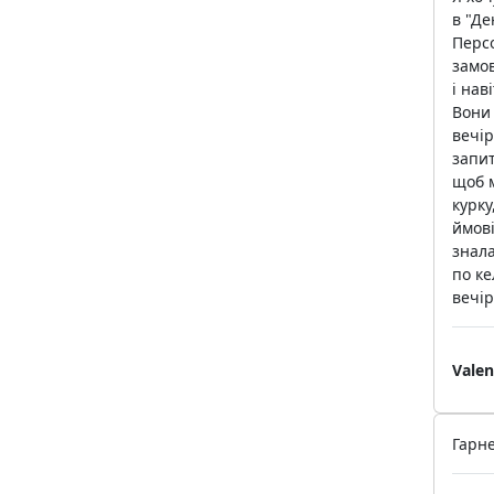
в "Де
Персо
замов
і нав
Вони 
вечір
запит
щоб м
курку
ймові
знала
по ке
вечір
Vale
Гарне