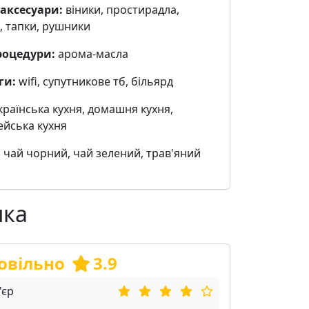
 аксесуари:
віники, простирадла,
, тапки, рушники
роцедури:
арома-масла
ги:
wifi, cупутникове тб, більярд
країнська кухня, домашня кухня,
ейська кухня
:
чай чорний, чай зелений, трав'яний
нка
овільно
3.9
'єр