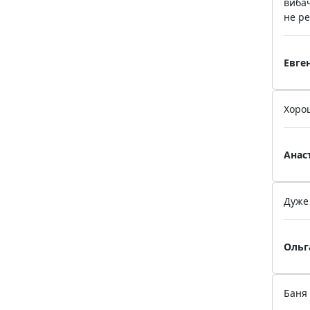
вибач
не ре
Евге
Хоро
Анас
Дуже 
Ольг
Баня 