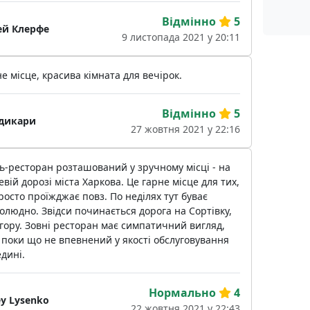
Відмінно
5
ей Клерфе
9 листопада 2021 у 20:11
е місце, красива кімната для вечірок.
Відмінно
5
дикари
27 жовтня 2021 у 22:16
ь-ресторан розташований у зручному місці - на
евій дорозі міста Харкова. Це гарне місце для тих,
росто проїжджає повз. По неділях тут буває
олюдно. Звідси починається дорога на Сортівку,
гору. Зовні ресторан має симпатичний вигляд,
 поки що не впевнений у якості обслуговування
дині.
Нормально
4
ey Lysenko
22 жовтня 2021 у 22:43