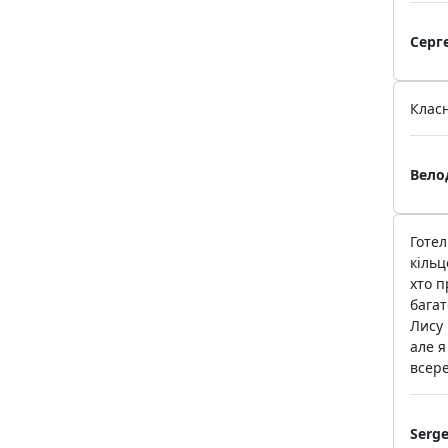
Серг
Класн
Вело
Готел
кільц
хто п
багат
Лису 
але я
всере
Serg