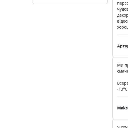
персо
чудов
декор
відео
хоро
Арту
Ми пр
смач
Всере
-13°C
Maks
Я хоч