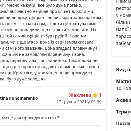
Найсм
ні". Чесно кажучи, все було дуже погано.
рестор
нал абсолютно не дбав про клієнтів. Коли ми
у ном
ляли вечірку, офіціант не виглядав зацікавленим
більш 
іть не зміг сказати нам, скільки це коштуватиме.
напої 
також не порадили, що і скільки замовляти. На
терас
ці той самий офіціант був грубий. Коли ми
али, чи є ще м'ясо, вона із сарказмом сказала,
забезп
и самі його зважили. Вона згадала яловичину і
, хоча ми не замовляли яловичину, і вона,
рно, переплутала її зі свининою. Також вона не
, що в ресторані не подають шампанське і вино
Вид п
лихах. Крім того, у приміщенні, де проходила
ка, було дуже холодно!
Місткі
10 чол
Жахливо
1
ntina Ponomarenko
Аква 
27 грудня 2021 у 09:39
Терит
 місце для проведення свят!?
Послу