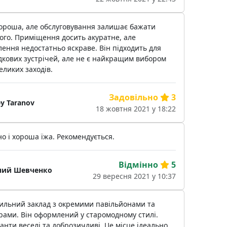
хороша, але обслуговування залишає бажати
ого. Приміщення досить акуратне, але
лення недостатньо яскраве. Він підходить для
дкових зустрічей, але не є найкращим вибором
еликих заходів.
Задовільно
3
y Taranov
18 жовтня 2021 у 18:22
о і хороша їжа. Рекомендується.
Відмінно
5
ний Шевченко
29 вересня 2021 у 10:37
тильний заклад з окремими павільйонами та
рами. Він оформлений у старомодному стилі.
анти веселі та доброзичливі. Це місце ідеально