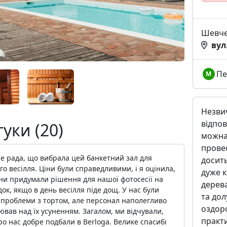
Шевче
вул
Пе
М
Незви
відпов
гуки (20)
можна 
провес
е рада, що вибрала цей банкетний зал для
досить
о весілля. Ціни були справедливими, і я оцінила,
дуже 
ни придумали рішення для нашої фотосесії на
дерев
ок, якщо в день весілля піде дощ. У нас були
та дол
 проблеми з тортом, але персонал наполегливо
оздоро
вав над їх усуненням. Загалом, ми відчували,
практи
о нас добре подбали в Berloga. Велике спасибі