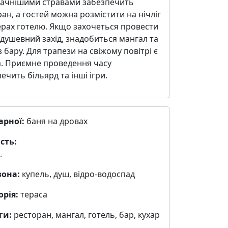
ачнішими стравами забезпечить
ан, а гостей можна розмістити на нічліг
ерах готелю. Якщо захочеться провести
душевний захід, знадобиться мангал та
з бару. Для трапези на свіжому повітрі є
а. Приємне проведення часу
ечить більярд та інші ігри.
арної:
баня на дровах
сть:
.
зона:
купель, душ, відро-водоспад
орія:
тераса
ги:
ресторан, мангал, готель, бар, кухар