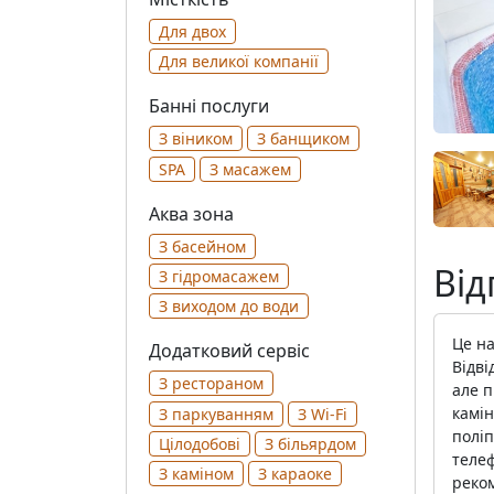
Для двох
Для великої компанії
Банні послуги
З віником
З банщиком
SPA
З масажем
Аква зона
З басейном
Від
З гідромасажем
З виходом до води
Це на
Додатковий сервіс
Відві
З рестораном
але п
камін
З паркуванням
З Wi-Fi
поліп
Цілодобові
З більярдом
телеф
З каміном
З караоке
реком