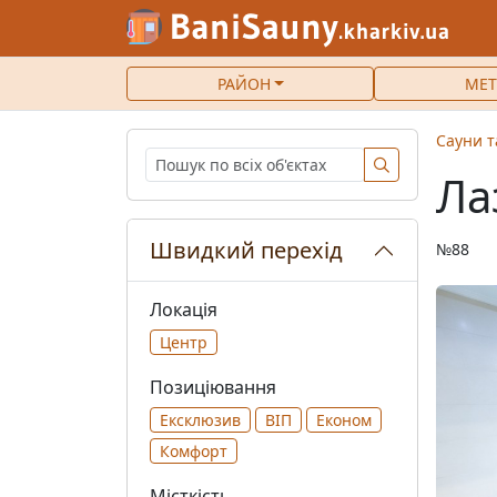
РАЙОН
МЕТ
Сауни т
Ла
Швидкий перехід
№88
Локація
Центр
Позиціювання
Ексклюзив
ВІП
Економ
Комфорт
Місткість