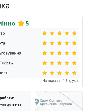
нка
мінно
5
'єр
ота
уговування
/ якість
ості
На підставі
4
Відгуків
 роботи:
7:00 до 00:00