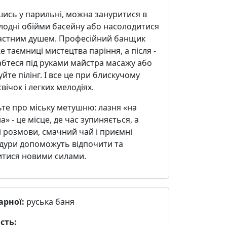
шись у парильні, можна зануритися в
лодні обійми басейну або насолодитися
астним душем. Професійний банщик
е таємниці мистецтва паріння, а після -
бтеся під руками майстра масажу або
йте пілінг. І все це при блискучому
 свічок і легких мелодіях.
те про міську метушню: лазня «на
а» - це місце, де час зупиняється, а
 розмови, смачний чай і приємні
дури допоможуть відпочити та
итися новими силами.
арної:
руська баня
сть: