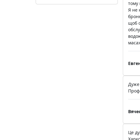
тому 
Я не 
броню
щоб о
обслу
водою
масаж
Евге
Дуже
Профе
Вяче
Це ду
Харко