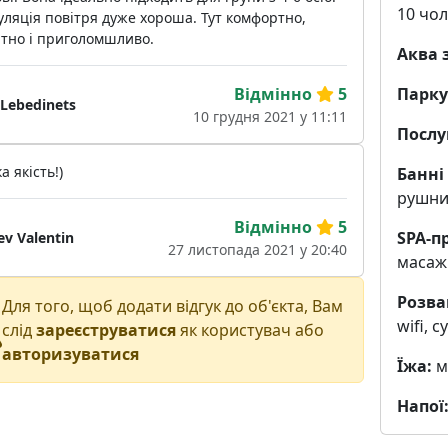
10 чол
ляція повітря дуже хороша. Тут комфортно,
атно і приголомшливо.
Аква 
Парку
Відмінно
5
Lebedinets
10 грудня 2021 у 11:11
Послу
а якість!)
Банні
рушни
Відмінно
5
SPA-п
v Valentin
27 листопада 2021 у 20:40
масаж 
Розва
Для того, щоб додати відгук до об'єкта, Вам
wifi, 
слід
зареєструватися
як користувач або
авторизуватися
Їжа:
м
Напої