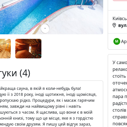
Київс
вул
Ар
М
У само
релакс
гуки (4)
стоїть
оточен
йкраща сауна, в якій я коли-небудь була!
атмос
дую її з 2018 року, іноді щотижня, іноді щомісяця,
пара п
ропускаю рідко. Процедури, як і масаж гарячим
радіст
ням, завжди на найвищому рівні і навіть
столів
шуються з часом. Я щаслива, що вони є в моїй
справж
онній книзі, тому що це місце, яке я з гордістю
повсяк
ендую своїм друзям. Я пишу цей відгук зараз,