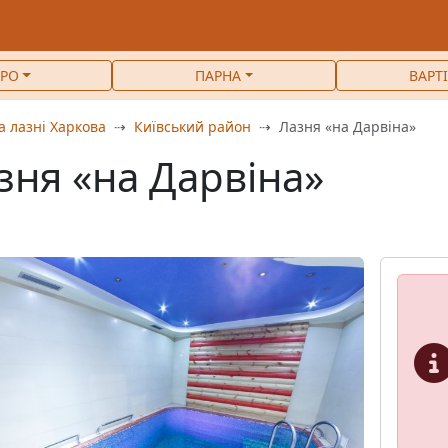
РО
ПАРНА
ВАРТ
а лазні Харкова
Київський район
Лазня «на Дарвіна»
зня «на Дарвіна»