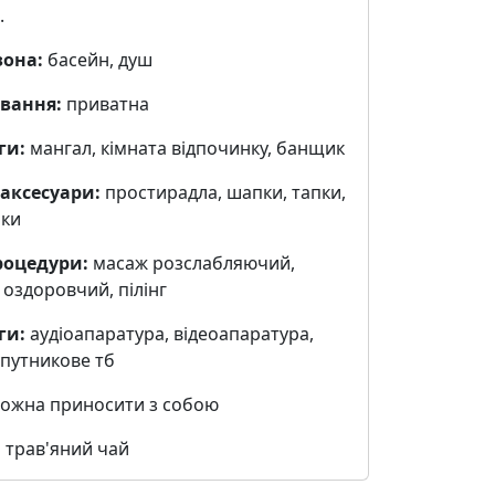
.
зона:
басейн, душ
вання:
приватна
ги:
мангал, кімната відпочинку, банщик
 аксесуари:
простирадла, шапки, тапки,
ки
роцедури:
масаж розслабляючий,
оздоровчий, пілінг
ги:
аудіоапаратура, відеоапаратура,
cупутникове тб
ожна приносити з собою
:
трав'яний чай