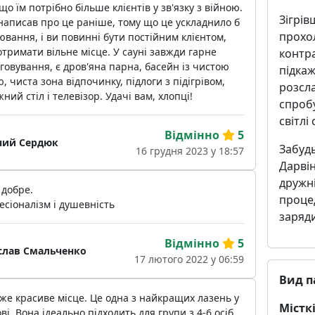
що їм потрібно більше клієнтів у зв'язку з війною.
Зігрів
написав про це раніше, тому що це ускладнило б
прохо
вання, і ви повинні бути постійним клієнтом,
тримати вільне місце. У сауні завжди гарне
контр
говування, є дров'яна парна, басейн із чистою
підкаж
, чиста зона відпочинку, підлоги з підігрівом,
розсла
ний стіл і телевізор. Удачі вам, хлопці!
спробу
світлі
Відмінно
5
ний Сердюк
Забудь
16 грудня 2023 у 18:57
Дарвін
дружні
 добре.
проце
сіоналізм і душевність
заряд
Відмінно
5
слав Смальченко
17 лютого 2022 у 06:59
Вид п
же красиве місце. Це одна з найкращих лазень у
Місткі
ві. Вона ідеально підходить для групи з 4-6 осіб.