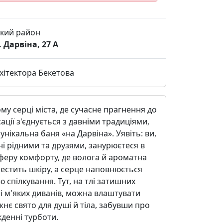
ький район
. Дарвіна, 27 А
хітектора Бекетова
му серці міста, де сучасне прагнення до
ації з'єднується з давніми традиціями,
 унікальна баня «на Дарвіна». Уявіть: ви,
і рідними та друзями, занурюєтеся в
феру комфорту, де волога й ароматна
естить шкіру, а серце наповнюється
ю спілкування. Тут, на тлі затишних
 і м'яких диванів, можна влаштувати
нє свято для душі й тіла, забувши про
денні турботи.