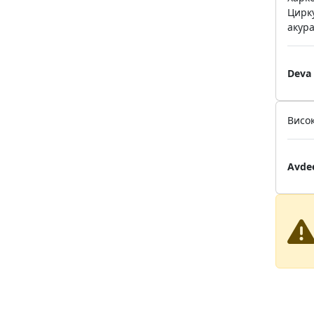
Цирку
акур
Deva 
Висок
Avdee