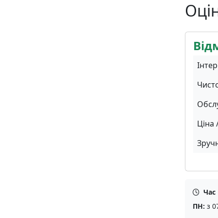
Оці
Від
Інтер
Чист
Обсл
Ціна 
Зручн
Час
ПН:
з 0