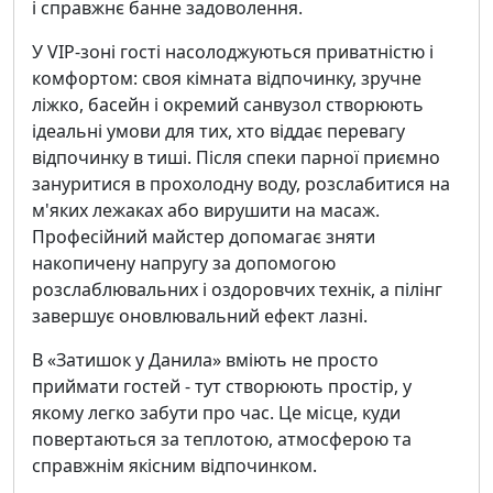
і справжнє банне задоволення.
У VIP-зоні гості насолоджуються приватністю і
комфортом: своя кімната відпочинку, зручне
ліжко, басейн і окремий санвузол створюють
ідеальні умови для тих, хто віддає перевагу
відпочинку в тиші. Після спеки парної приємно
зануритися в прохолодну воду, розслабитися на
м'яких лежаках або вирушити на масаж.
Професійний майстер допомагає зняти
накопичену напругу за допомогою
розслаблювальних і оздоровчих технік, а пілінг
завершує оновлювальний ефект лазні.
В «Затишок у Данила» вміють не просто
приймати гостей - тут створюють простір, у
якому легко забути про час. Це місце, куди
повертаються за теплотою, атмосферою та
справжнім якісним відпочинком.