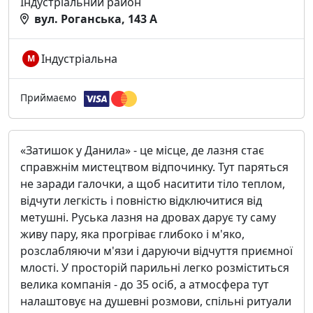
Індустріальний район
вул. Роганська, 143 А
Індустріальна
М
Приймаємо
«Затишок у Данила» - це місце, де лазня стає
справжнім мистецтвом відпочинку. Тут паряться
не заради галочки, а щоб наситити тіло теплом,
відчути легкість і повністю відключитися від
метушні. Руська лазня на дровах дарує ту саму
живу пару, яка прогріває глибоко і м'яко,
розслабляючи м'язи і даруючи відчуття приємної
млості. У просторій парильні легко розміститься
велика компанія - до 35 осіб, а атмосфера тут
налаштовує на душевні розмови, спільні ритуали