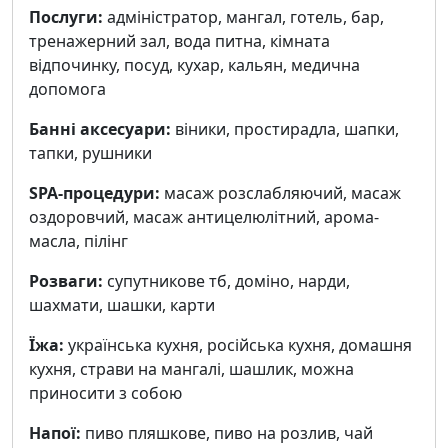
Послуги:
адміністратор, мангал, готель, бар,
тренажерний зал, вода питна, кімната
відпочинку, посуд, кухар, кальян, медична
допомога
Банні аксесуари:
віники, простирадла, шапки,
тапки, рушники
SPA-процедури:
масаж розслабляючий, масаж
оздоровчий, масаж антицелюлітний, арома-
масла, пілінг
Розваги:
cупутникове тб, доміно, нарди,
шахмати, шашки, карти
Їжа:
українська кухня, російська кухня, домашня
кухня, страви на мангалі, шашлик, можна
приносити з собою
Напої:
пиво пляшкове, пиво на розлив, чай