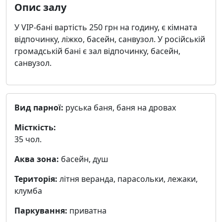
Опис залу
У VIP-бані вартість 250 грн на годину, є кімната
відпочинку, ліжко, басейн, санвузол. У російській
громадській бані є зал відпочинку, басейн,
санвузол.
Вид парної:
руська баня, баня на дровах
Місткість:
35 чол.
Аква зона:
басейн, душ
Територія:
літня веранда, парасольки, лежаки,
клумба
Паркування:
приватна