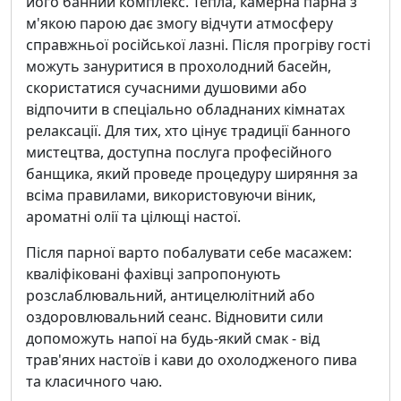
його банний комплекс. Тепла, камерна парна з
м'якою парою дає змогу відчути атмосферу
справжньої російської лазні. Після прогріву гості
можуть зануритися в прохолодний басейн,
скористатися сучасними душовими або
відпочити в спеціально обладнаних кімнатах
релаксації. Для тих, хто цінує традиції банного
мистецтва, доступна послуга професійного
банщика, який проведе процедуру ширяння за
всіма правилами, використовуючи віник,
ароматні олії та цілющі настої.
Після парної варто побалувати себе масажем:
кваліфіковані фахівці запропонують
розслаблювальний, антицелюлітний або
оздоровлювальний сеанс. Відновити сили
допоможуть напої на будь-який смак - від
трав'яних настоїв і кави до охолодженого пива
та класичного чаю.