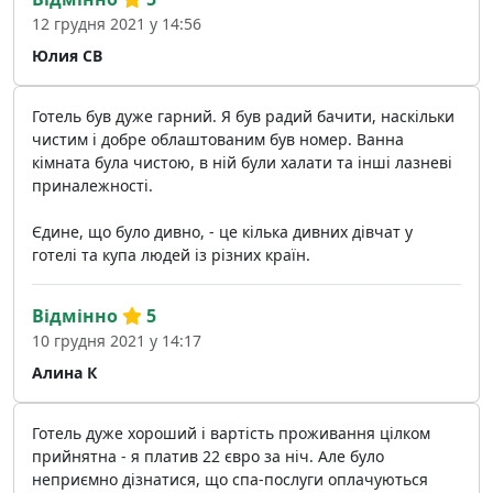
12 грудня 2021 у 14:56
Юлия СВ
Готель був дуже гарний. Я був радий бачити, наскільки
чистим і добре облаштованим був номер. Ванна
кімната була чистою, в ній були халати та інші лазневі
приналежності.
Єдине, що було дивно, - це кілька дивних дівчат у
готелі та купа людей із різних країн.
Відмінно
5
10 грудня 2021 у 14:17
Алина К
Готель дуже хороший і вартість проживання цілком
прийнятна - я платив 22 євро за ніч. Але було
неприємно дізнатися, що спа-послуги оплачуються