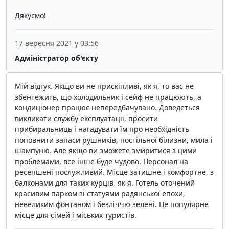
Дякуємо!
17 вересня 2021 у 03:56
Адміністратор об'єкту
Мій відгук. Якщо ви не прискіпливі, як я, то вас не
збентежить, що холодильник і сейф не працюють, а
кондиціонер працює непередбачувано. Доведеться
викликати службу експлуатації, просити
прибиральниць і нагадувати їм про необхідність
поповнити запаси рушників, постільної білизни, мила і
шампуню. Але якщо ви зможете змиритися з цими
проблемами, все інше буде чудово. Персонал на
ресепшені послужливий. Місце затишне і комфортне, з
балконами для таких курців, як я. Готель оточений
красивим парком зі статуями радянської епохи,
невеликим фонтаном і безліччю зелені. Це популярне
місце для сімей і міських туристів.