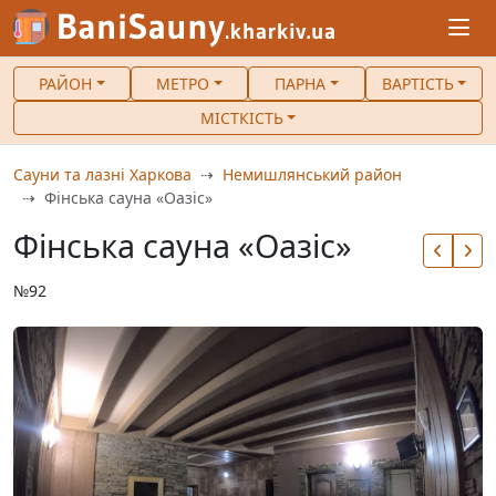
РАЙОН
МЕТРО
ПАРНА
ВАРТІСТЬ
МІСТКІСТЬ
Сауни та лазні Харкова
Немишлянський район
Фінська сауна «Оазіс»
Фінська сауна «Оазіс»
№92