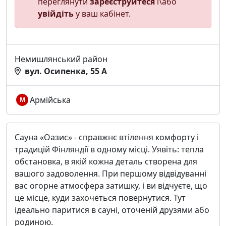
переглянути
зареєструйтеся
і\або
увійдіть
у ваш кабінет.
Немишлянський район
вул. Осипенка, 55 А
Армійська
М
Сауна «Оазис» - справжнє втілення комфорту і
традицій Фінляндії в одному місці. Уявіть: тепла
обстановка, в якій кожна деталь створена для
вашого задоволення. При першому відвідуванні
вас огорне атмосфера затишку, і ви відчуєте, що
це місце, куди захочеться повернутися. Тут
ідеально паритися в сауні, оточеній друзями або
родиною.